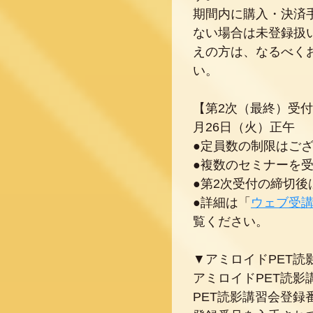
期間内に購入・決済
ない場合は未登録扱
えの方は、なるべく
い。
【第2次（最終）受付】
月26日（火）正午
●定員数の制限はご
●複数のセミナーを
●第2次受付の締切
●詳細は「
ウェブ受
覧ください。
▼アミロイドPET読
アミロイドPET読
PET読影講習会登録