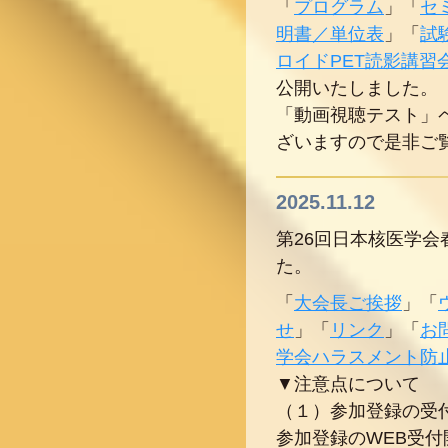
「
プログラム
」「
セ
明書／単位表
」「
試
ロイドPET読影講習
公開いたしました。
「動画視聴テスト」
ざいますので是非ご
2025.11.12
第26回日本核医学会
た。
「
大会長ご挨拶
」「
せ
」「
リンク
」「
お
学会ハラスメント防
▼注意点について
（１）参加登録の受
参加登録のWEB受