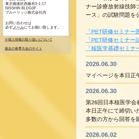
東京都港区西麻布3-1-17
ナー診療放射線技師
NISSHIN BLDG3F
ブルーリッジ株式会社内
ース」の試験問題を
お問い合わせは
必ず
メール
にてお願い致します。
「PET研修セミナー
「PET研修セミナー
※個人情報の取り扱いについて
「核医学基礎セミナー
過去の春季大会のサイト
2026.06.30
マイページを本日正
2026.06.30
第26回日本核医学
本日正午にて締切い
多数の方から回答を
2026.06.02